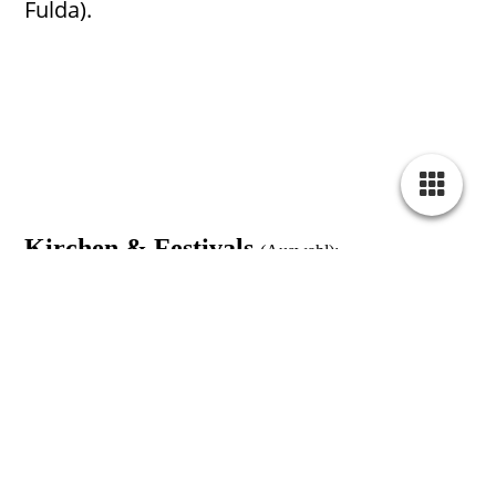
Fulda).
Kirchen & Festivals
(Auswahl):
Dom zu Fulda
Namm Music Convention Los Angeles / USA
Festival de Orgao, Sao Paulo / Brasil
Paulskirche, Frankfurt am Main
Igreja Bom Jesus Curitiba / Brasil