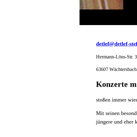
detlef@detlef-st
Hermann-Löns-Str. 
63607 Wächtersbach
Konzerte mi
stoßen immer wied
Mit seinen besond
jüngere und
eher 
Die mitgelieferte 