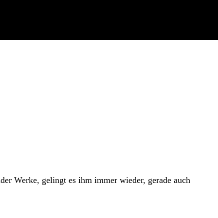
nder Werke, gelingt es ihm immer wieder,
gerade auch
zu zu sehen und die Kerzenillumination tun ein