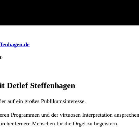
effenhagen.de
30
t Detlef Steffenhagen
er auf ein großes Publikumsinteresse.
eren Programmen und der virtuosen Interpretation anspreche
kirchenfernere Menschen für die Orgel zu begeistern.
Videoübertragung, die es gestattet, dem Künstler beim Spiel 